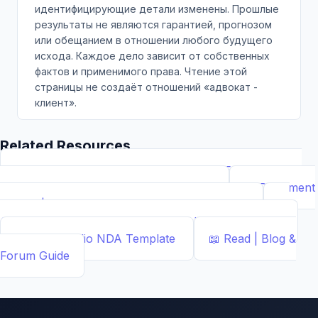
идентифицирующие детали изменены. Прошлые
результаты не являются гарантией, прогнозом
или обещанием в отношении любого будущего
исхода. Каждое дело зависит от собственных
фактов и применимого права. Чтение этой
страницы не создаёт отношений «адвокат -
клиент».
Related Resources
📝
Free Demand Letter Template — 1,050+ Attorney-
Drafted Templates by ...
Demand Letter
📄
Document
Builder | Legal Contract Generators
Template
📊
Calcs - Free Business & Legal Calculators
Calculator
📄
NDA Studio
NDA Template
📖
Read | Blog &
Forum
Guide