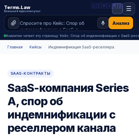
🇺🇸
🇲🇽
🇷🇺
Terms.Law
☰
Внешний юрисконсульт
Анализ
Аналитик читает эту страницу: Кейс: Спор об индемнификации с SaaS-рес
Главная
/
Кейсы
/
Индемнификация SaaS-реселлера
SAAS-КОНТРАКТЫ
SaaS-компания Series
A, спор об
индемнификации с
реселлером канала