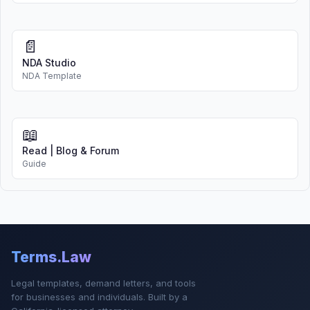
📄
NDA Studio
NDA Template
📖
Read | Blog & Forum
Guide
Terms.Law
Legal templates, demand letters, and tools
for businesses and individuals. Built by a