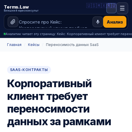
🇺🇸
🇲🇽
🇷🇺
Terms.Law
☰
Внешний юрисконсульт
Анализ
Аналитик читает эту страницу: Кейс: Корпоративный клиент требует пере
Главная
/
Кейсы
/
Переносимость данных SaaS
SAAS-КОНТРАКТЫ
Корпоративный
клиент требует
переносимости
данных за рамками