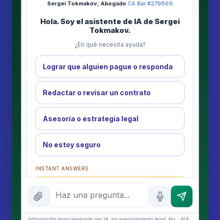
Sergei Tokmakov, Abogado
·
CA Bar #279869
Hola. Soy el asistente de IA de Sergei
Tokmakov.
¿En qué necesita ayuda?
Lograr que alguien pague o responda
Redactar o revisar un contrato
Asesoría o estrategia legal
No estoy seguro
INSTANT ANSWERS
What is the AI Legal Analyst?
How attorney review works
Información legal generada por IA, no asesoramiento legal. No
4/4