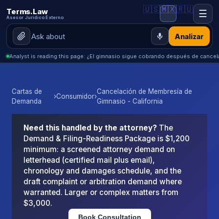
🇺🇸
🇲🇽
🇷🇺
Terms.Law
☰
Asesor Jurídico Externo
Analizar
Analyst is reading this page: ¿El gimnasio sigue cobrando después de cance
Cartas de
Cancelación de Membresía de
›
Consumidor
›
Demanda
Gimnasio - California
Need this handled by the attorney?
The
Demand & Filing-Readiness Package is $1,200
minimum: a screened attorney demand on
letterhead (certified mail plus email),
chronology and damages schedule, and the
draft complaint or arbitration demand where
warranted. Larger or complex matters from
$3,000.
Book Consultation