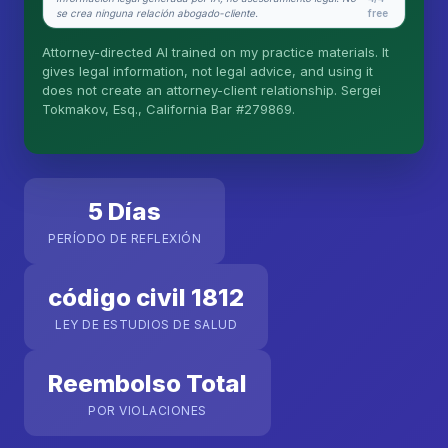
What does it cost?
se crea ninguna relación abogado-cliente.
free
Is this legal advice?
Attorney-directed AI trained on my practice materials. It
gives legal information, not legal advice, and using it
More (1)
does not create an attorney-client relationship. Sergei
Tokmakov, Esq., California Bar #279869.
Yo organizo la recepción del caso. Sergei hace el
trabajo legal. Esto es información general, no
asesoría legal, y no se forma ninguna relación
abogado-cliente hasta que contrate a Sergei.
Asuntos de California.
5 Días
PERÍODO DE REFLEXIÓN
código civil 1812
LEY DE ESTUDIOS DE SALUD
Reembolso Total
POR VIOLACIONES