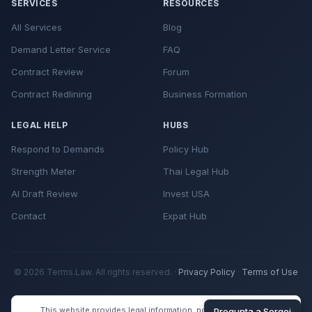
SERVICES
RESOURCES
All Services
Blog
Demand Letter Service
FAQ
Contract Review
Forum
Contract Redlining
Business Formation
LEGAL HELP
HUBS
Respond to Demands
Policy Hub
Strength Meter
Thai Legal Hub
AI Draft Review
Invest USA
Contact
Expat Hub
© 2026 Terms.Law. All rights reserved. ·
Privacy Policy
·
Terms of Use
This website provides legal information, not legal advice. No