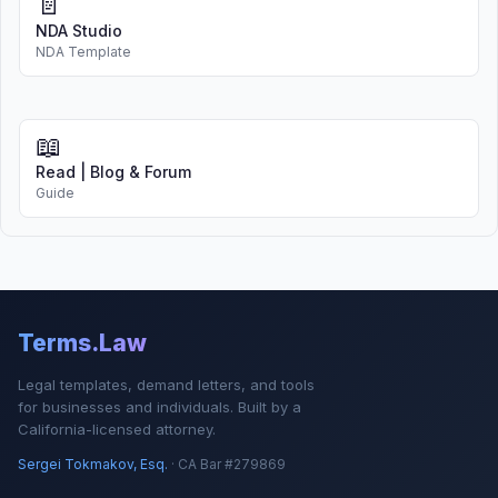
📄
NDA Studio
NDA Template
📖
Read | Blog & Forum
Guide
Terms.Law
Legal templates, demand letters, and tools
for businesses and individuals. Built by a
California-licensed attorney.
Sergei Tokmakov, Esq.
· CA Bar #279869