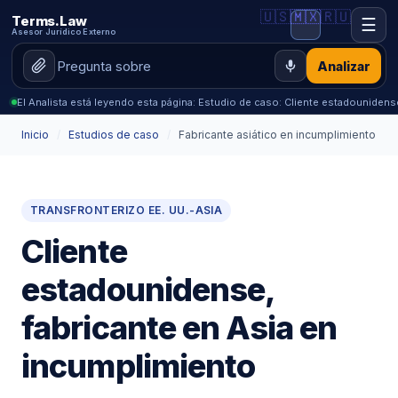
🇺🇸
🇲🇽
🇷🇺
Terms.Law
☰
Asesor Jurídico Externo
Analizar
El Analista está leyendo esta página: Estudio de caso: Cliente estadounidens
Inicio
/
Estudios de caso
/
Fabricante asiático en incumplimiento
TRANSFRONTERIZO EE. UU.-ASIA
Cliente
estadounidense,
fabricante en Asia en
incumplimiento