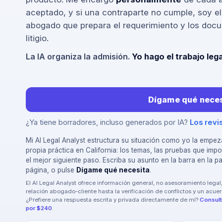
aceptado, y si una contraparte no cumple, soy e
abogado que prepara el requerimiento y los doc
litigio.
La IA organiza la admisión.
Yo hago el trabajo lega
Dígame qué neces
¿Ya tiene borradores, incluso generados por IA?
Los revis
Mi AI Legal Analyst estructura su situación como yo la empezar
propia práctica en California: los temas, las pruebas que imp
el mejor siguiente paso. Escriba su asunto en la barra en la pa
página, o pulse
Dígame qué necesita
.
El AI Legal Analyst ofrece información general, no asesoramiento legal
relación abogado-cliente hasta la verificación de conflictos y un acuer
¿Prefiere una respuesta escrita y privada directamente de mí?
Consult
por $240
.