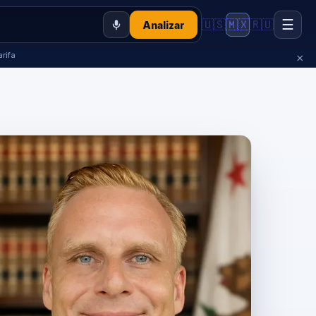
☰
🇺🇸
🇲🇽
🇷🇺
Analizar
rifa
×