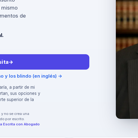
l mismo
umentos de
l.
ita
→
o y los blindo (en inglés) →
ía, a partir de mi
ortan, sus opciones y
rte superior de la
, y no se crea una
do por escrito.
a Escrita con Abogado