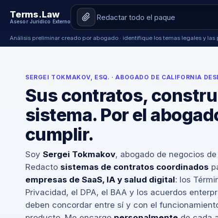
Terms.Law
Asesor Jurídico Externo
Análisis preliminar creado por abogado · identifique los temas legales y las 
SERGEI TOKMAKOV, ESQ. · ABOGADO DE CALIFORNIA DESD
Sus contratos, constr
sistema. Por el abogad
cumplir.
Soy
Sergei Tokmakov
, abogado de negocios de 
Redacto
sistemas de contratos coordinados
p
empresas de SaaS, IA y salud digital
: los Térmi
Privacidad, el DPA, el BAA y los acuerdos enterp
deben concordar entre sí y con el funcionamiento
producto. Me encargo
personalmente
de cada 