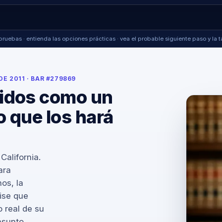
pruebas · entienda las opciones prácticas · vea el probable siguiente paso y la ta
E 2011 · BAR #279869
uidos como un
o que los hará
California.
ara
nos, la
rise que
 real de su
asunto