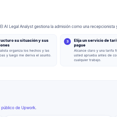
l AI Legal Analyst gestiona la admisión como una recepcionista 
ucturo su situación y sus
Elija un servicio de tari
iones
pague
alista organiza los hechos y las
Alcance claro y una tarifa f
bas y luego me deriva el asunto.
usted aprueba antes de c
cualquier trabajo.
il público de Upwork
.