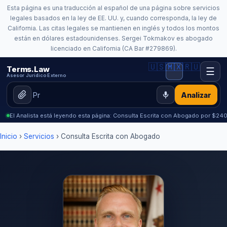
Esta página es una traducción al español de una página sobre servicios
legales basados en la ley de EE. UU. y, cuando corresponda, la ley de
California. Las citas legales se mantienen en inglés y todos los montos
están en dólares estadounidenses. Sergei Tokmakov es abogado
licenciado en California (CA Bar #279869).
🇺🇸
🇲🇽
🇷🇺
Terms.Law
☰
Asesor Jurídico Externo
Analizar
El Analista está leyendo esta página: Consulta Escrita con Abogado por $24
Inicio
›
Servicios
› Consulta Escrita con Abogado