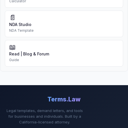
Calculator
📄
NDA Studio
NDA Template
📖
Read | Blog & Forum
Guide
Terms.Law
Legal templates, demand letters, and tools
for businesses and individuals. Built by a
California-licensed attorney.