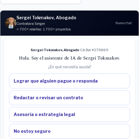
Sergei Tokmakov, Abogado
Nuevo chat
Contratar a Sergei
⭐ 700+ reseñas · 1,700+ proyectos
Sergei Tokmakov, Abogado
·
CA Bar #279869
Hola. Soy el asistente de IA de Sergei Tokmakov.
¿En qué necesita ayuda?
Lograr que alguien pague o responda
Redactar o revisar un contrato
Asesoría o estrategia legal
No estoy seguro