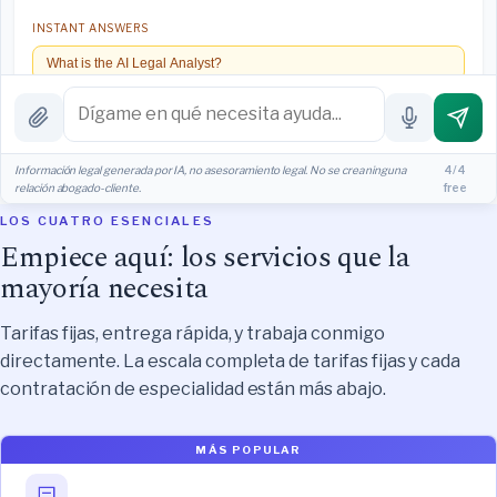
INSTANT ANSWERS
What is the AI Legal Analyst?
How attorney review works
What does it cost?
Información legal generada por IA, no asesoramiento legal. No se crea ninguna
4/4
relación abogado-cliente.
free
Is this legal advice?
LOS CUATRO ESENCIALES
More (1)
Empiece aquí: los servicios que la
mayoría necesita
Yo organizo la recepción del caso. Sergei hace el trabajo legal. Esto
es información general, no asesoría legal, y no se forma ninguna
relación abogado-cliente hasta que contrate a Sergei. Asuntos de
Tarifas fijas, entrega rápida, y trabaja conmigo
California.
directamente. La escala completa de tarifas fijas y cada
contratación de especialidad están más abajo.
MÁS POPULAR