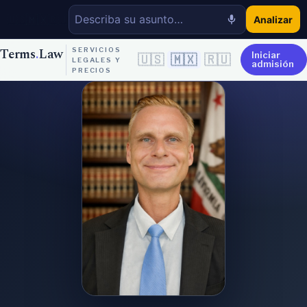
🇲🇽
🇺🇸
🇷🇺
Analizar
Terms
.
Law
SERVICIOS
Iniciar
🇺🇸
🇲🇽
🇷🇺
LEGALES Y
admisión
PRECIOS