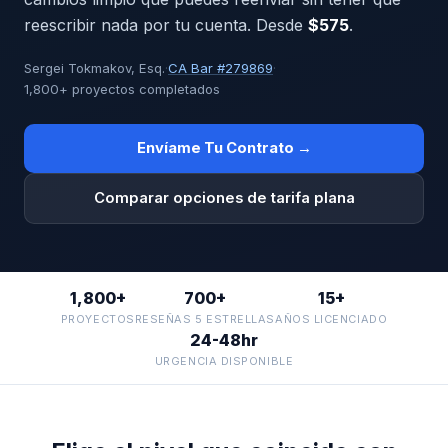
reescribir nada por tu cuenta. Desde
$575
.
Sergei Tokmakov, Esq.
·
CA Bar #279869
·
1,800+ proyectos completados
Envíame Tu Contrato →
Comparar opciones de tarifa plana
1,800+
700+
15+
PROYECTOS
RESEÑAS 5 ESTRELLAS
AÑOS LICENCIADO
24-48hr
URGENCIA DISPONIBLE