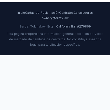
Inicio
Cartas de Reclamación
Contratos
Calculadoras
owner@terms.law
Sergei Tokmakov, Esq. ·
California Bar #279869
Esta página proporciona información general sobre los servicios
de marcado de cambios de contratos. No constituye asesoría
legal para tu situación específica.