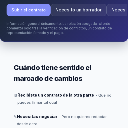
Necesito un borrador
Necesi
Subir el contrato
Información general únicamente. La relación abogado-cliente
comienza solo tras la verificación de conflictos, un contrato de
representación firmado y el pago.
Cuándo tiene sentido el
marcado de cambios
Recibiste un contrato de la otra parte
📄
- Que no
puedes firmar tal cual
Necesitas negociar
✎
- Pero no quieres redactar
desde cero