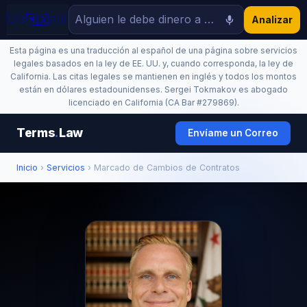
🇲🇽
🇺🇸
🇷🇺
Analizar
Esta página es una traducción al español de una página sobre servicios
legales basados en la ley de EE. UU. y, cuando corresponda, la ley de
California. Las citas legales se mantienen en inglés y todos los montos
están en dólares estadounidenses. Sergei Tokmakov es abogado
licenciado en California (CA Bar #279869).
Terms
.
Law
Envíame un Correo
Inicio
›
Servicios
› Marcado de Cambios de Contratos