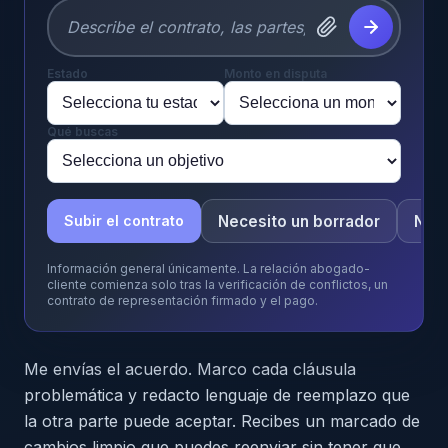
Estado
Monto en disputa
Qué buscas
Necesito un borrador
Nece
Subir el contrato
Información general únicamente. La relación abogado-
cliente comienza solo tras la verificación de conflictos, un
contrato de representación firmado y el pago.
Me envías el acuerdo. Marco cada cláusula
problemática y redacto lenguaje de reemplazo que
la otra parte puede aceptar. Recibes un marcado de
cambios limpio que puedes reenviar sin tener que