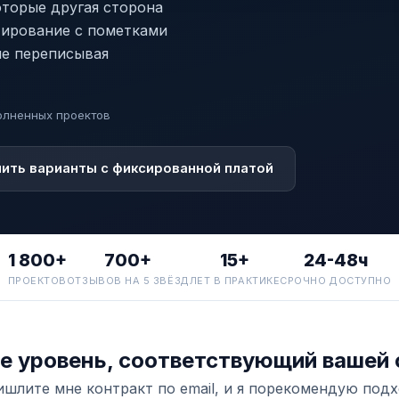
торые другая сторона
тирование с пометками
 не переписывая
олненных проектов
ить варианты с фиксированной платой
1 800+
700+
15+
24-48ч
ПРОЕКТОВ
ОТЗЫВОВ НА 5 ЗВЁЗД
ЛЕТ В ПРАКТИКЕ
СРОЧНО ДОСТУПНО
е уровень, соответствующий вашей 
шлите мне контракт по email, и я порекомендую под