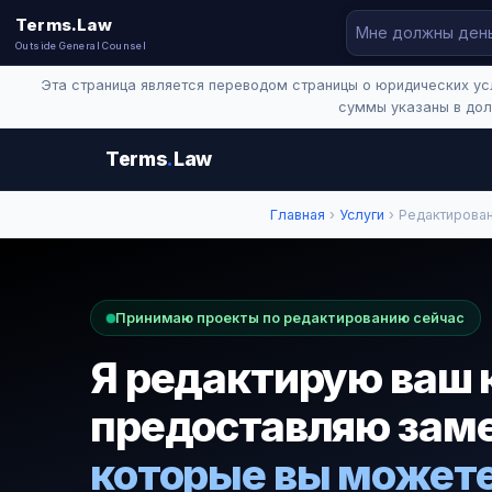
Terms.Law
Outside General Counsel
Эта страница является переводом страницы о юридических ус
суммы указаны в дол
Terms
.
Law
Главная
›
Услуги
› Редактирован
Принимаю проекты по редактированию сейчас
Я редактирую ваш 
предоставляю зам
которые вы можете