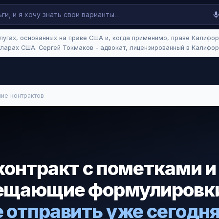
лугах, основанных на праве США и, когда применимо, праве Калифор
ларах США. Сергей Токмаков - адвокат, лицензированный в Калифорн
ие контрактов
контракт с пометками и
ещающие формулировк
 отправить уже сегодня