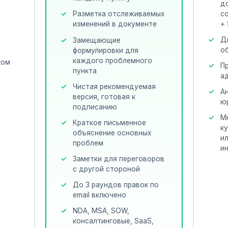
д
с
Разметка отслеживаемых
+
изменений в документе
в
Д
Замещающие
о
формулировки для
каждого проблемного
ком
П
пункта
а
Чистая рекомендуемая
т
А
версия, готовая к
ю
подписанию
М
Краткое письменное
к
объяснение основных
и
проблем
и
Заметки для переговоров
с другой стороной
До 3 раундов правок по
email включено
NDA, MSA, SOW,
консалтинговые, SaaS,