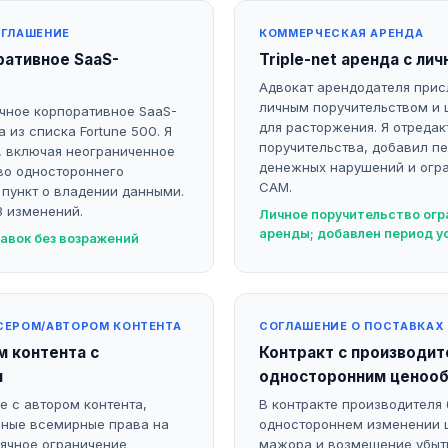
ОГЛАШЕНИЕ
КОММЕРЧЕСКАЯ АРЕНДА
ративное SaaS-
Triple-net аренда с л
Адвокат арендодателя присла
личным поручительством и
чное корпоративное SaaS-
для расторжения. Я отреда
 из списка Fortune 500. Я
поручительства, добавил п
, включая неограниченное
денежных нарушений и огр
во одностороннего
CAM.
пункт о владении данными.
3 изменений.
Личное поручительство огр
аренды; добавлен период у
авок без возражений
СЕРОМ/АВТОРОМ КОНТЕНТА
СОГЛАШЕНИЕ О ПОСТАВКАХ
м контента с
Контракт с производит
и
односторонним ценоо
 с автором контента,
В контракте производителя 
ные всемирные права на
одностороннем изменении ц
сячное ограничение
мажора и возмещение убыт