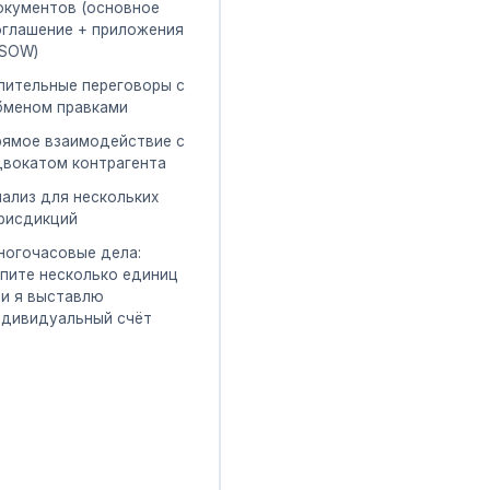
окументов (основное
оглашение + приложения
 SOW)
лительные переговоры с
бменом правками
рямое взаимодействие с
двокатом контрагента
нализ для нескольких
рисдикций
ногочасовые дела:
упите несколько единиц
ли я выставлю
ндивидуальный счёт