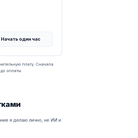
Начать один час
нительную плату. Сначала
до оплаты.
тками
ие я делаю лично, не ИИ и