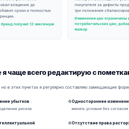
ровал владение до
покупателя за дефекты прод
обавил сроки и полностью
три положения сбалансиро
ренции.
Изменения цен ограничены
потребительских цен; доба
 бренд получил 12-месячную
мажор
 я чаще всего редактирую с пометк
 но в этих пунктах я регулярно составляю замещающие форм
ение убытков
Одностороннее изменени
:
🔄
еделение рисков
менять условия без согласия
теллектуальной
Отсутствие права расто
🚫