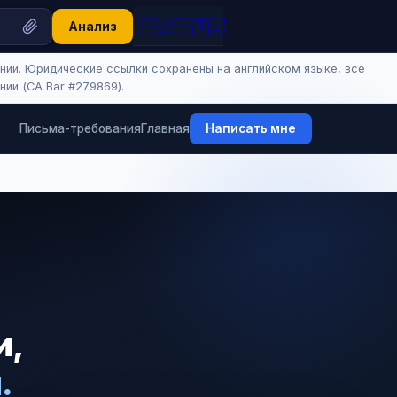
🇷🇺
🇺🇸
🇲🇽
Анализ
нии. Юридические ссылки сохранены на английском языке, все
ии (CA Bar #279869).
Письма-требования
Главная
Написать мне
и,
.