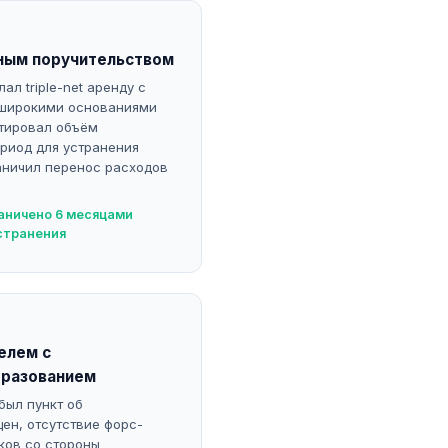
ичным поручительством
л triple-net аренду с
 широкими основаниями
ктировал объём
ериод для устранения
аничил перенос расходов
аничено 6 месяцами
странения
елем с
бразованием
был пункт об
ен, отсутствие форс-
ков со стороны