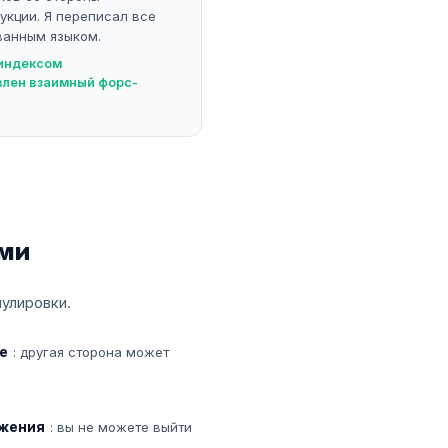
укции. Я переписал все
ванным языком.
 индексом
влен взаимный форс-
ами
улировки.
е
: другая сторона может
ржения
: вы не можете выйти