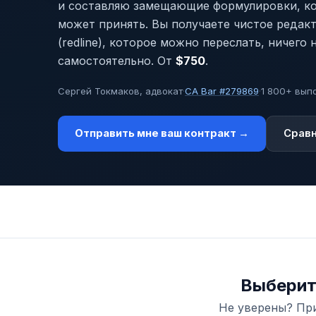
и составляю замещающие формулировки, ко
может принять. Вы получаете чистое редак
(redline), которое можно переслать, ничего
самостоятельно. От
$750
.
Сергей Токмаков, адвокат
·
CA Bar #279869
·
1 800+ вып
Отправить мне ваш контракт →
Сравн
Выберит
Не уверены? При