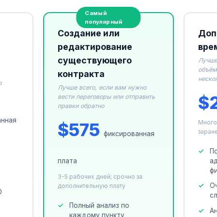
Создание или
Доп
редактирование
вре
существующего
Лучше
объём
контракта
неско
о
Лучше всего, если вам нужно
$
вести переговоры или отправить
правки обратно
анная
Много
$575
заран
фиксированная
П
а
плата
ф
3-5 рабочих дней; срочно за
О
дополнительную плату
0
с
Полный анализ по
А
каждому пункту