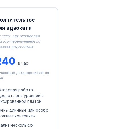
олнительное
мя адвоката
 всего для необычного
а или переполнения по
льким документам
240
в час
часовые дела оцениваются
ее
очасовая работа
двоката вне уровней с
иксированной платой
чень длинные или особо
ложные контракты
нализ нескольких