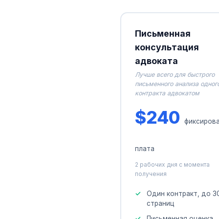
Письменная
консультация
адвоката
Лучше всего для быстрого
письменного анализа одног
контракта адвокатом
$240
фиксиров
плата
2 рабочих дня с момента
получения
Один контракт, до 3
страниц
Письменная оценка