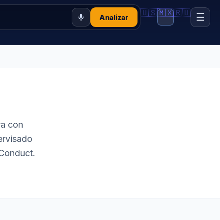
🇺🇸
🇲🇽
🇷🇺
☰
Analizar
ra con
ervisado
 Conduct.