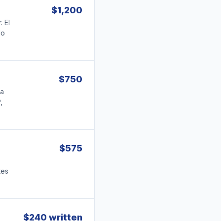
$1,200
 El
do
$750
ca
,
$575
tes
$240 written