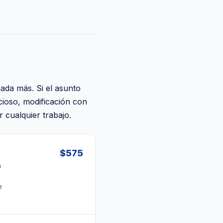
nada más. Si el asunto
ncioso, modificación con
 cualquier trabajo.
$575
n
e