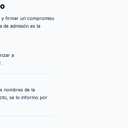
to
to y firmar un compromiso
a de admisión es la
anzar a
.
s nombres de la
icto, se lo informo por