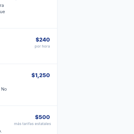
ra
que
$240
por hora
$1,250
. No
$500
más tarifas estatales
.