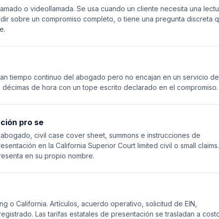
ramado o videollamada. Se usa cuando un cliente necesita una lectu
idir sobre un compromiso completo, o tiene una pregunta discreta 
e.
tan tiempo continuo del abogado pero no encajan en un servicio de
en décimas de hora con un tope escrito declarado en el compromiso.
ción pro se
bogado, civil case cover sheet, summons e instrucciones de
sentación en la California Superior Court limited civil o small claims
resenta en su propio nombre.
o California. Artículos, acuerdo operativo, solicitud de EIN,
gistrado. Las tarifas estatales de presentación se trasladan a costo