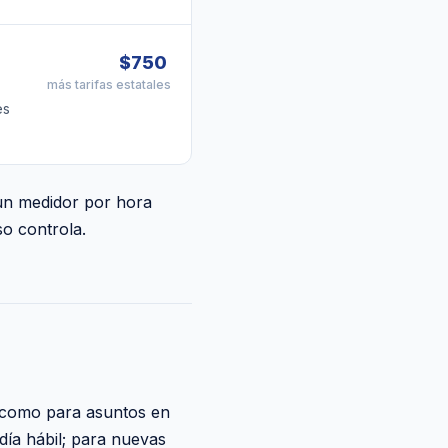
$750
más tarifas estatales
es
 un medidor por hora
o controla.
s como para asuntos en
día hábil; para nuevas