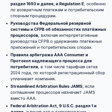
раздел 1693 и далее, и Regulation E
, особенно
по возвратным платежам и потребительским
спорным процедурам.
Руководства Федеральной резервной
системы и CFPB об обязанностях платёжных
процессоров
, включая интерпретативные
руководства CFPB о удержаниях платёжных
приложений и потребительских спорах.
Правила арбитража AAA Consumer и
Протокол надлежащего процесса для
потребителя
, в том числе тарифная сетка
2024 года, по которой регистрационный сбор
уплачивает компания.
Streamlined Arbitration Rules JAMS
, если
соглашение процессора назначает JAMS
вместо AAA.
Federal Arbitration Act, 9 U.S.C. раздел 1 и
далее
, и линия дел о делегировании,