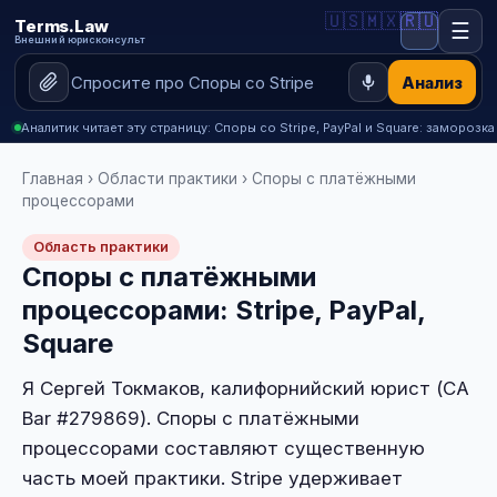
🇺🇸
🇲🇽
🇷🇺
Terms.Law
☰
Внешний юрисконсульт
Анализ
Аналитик читает эту страницу: Споры со Stripe, PayPal и Square: заморозк
Главная
›
Области практики
› Споры с платёжными
процессорами
Область практики
Споры с платёжными
процессорами: Stripe, PayPal,
Square
Я Сергей Токмаков, калифорнийский юрист (CA
Bar #279869). Споры с платёжными
процессорами составляют существенную
часть моей практики. Stripe удерживает