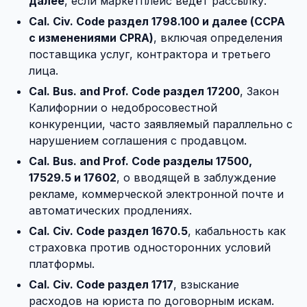
далее
, если маркетплейс ведёт рассылку.
Cal. Civ. Code раздел 1798.100 и далее (CCPA
с изменениями CPRA)
, включая определения
поставщика услуг, контрактора и третьего
лица.
Cal. Bus. and Prof. Code раздел 17200
, Закон
Калифорнии о недобросовестной
конкуренции, часто заявляемый параллельно с
нарушением соглашения с продавцом.
Cal. Bus. and Prof. Code разделы 17500,
17529.5 и 17602
, о вводящей в заблуждение
рекламе, коммерческой электронной почте и
автоматических продлениях.
Cal. Civ. Code раздел 1670.5
, кабальность как
страховка против односторонних условий
платформы.
Cal. Civ. Code раздел 1717
, взыскание
расходов на юриста по договорным искам.