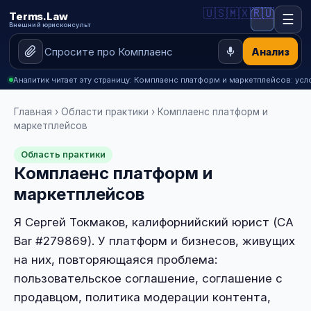
🇺🇸
🇲🇽
🇷🇺
Terms.Law
☰
Внешний юрисконсульт
Анализ
Аналитик читает эту страницу: Комплаенс платформ и маркетплейсов: усло
Главная
›
Области практики
› Комплаенс платформ и
маркетплейсов
Область практики
Комплаенс платформ и
маркетплейсов
Я Сергей Токмаков, калифорнийский юрист (CA
Bar #279869). У платформ и бизнесов, живущих
на них, повторяющаяся проблема:
пользовательское соглашение, соглашение с
продавцом, политика модерации контента,