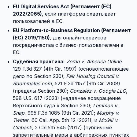
EU Digital Services Act (Регламент (ЕС)
2022/2065)
, если платформа охватывает
пользователей в ЕС.
EU Platform-to-Business Regulation (Регламент
(ЕС) 2019/1150)
, для онлайн-сервисов
посредничества с бизнес-пользователями в
ЕС.
Судебная практика:
Zeran v. America Online
,
129 F.3d 327 (4th Cir. 1997) (основополагающее
дело по Section 230);
Fair Housing Council v.
Roommates.com
, 521 F.3d 1157 (9th Cir. 2008)
(пределы Section 230);
Gonzalez v. Google LLC
,
598 U.S. 617 (2023) (недавнее возвращение
Верховного суда к Section 230);
Lemmon v.
Snap
, 995 F.3d 1085 (9th Cir. 2021);
Murphy v.
Twitter
, 60 Cal. App. 5th 12 (2021); и
McGill v.
Citibank
, 2 Cal.5th 945 (2017) (публичные
запретительные меры в арбитражных пунктах