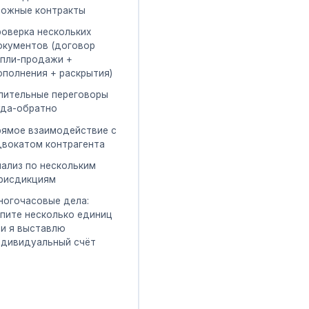
ложные контракты
роверка нескольких
окументов (договор
упли-продажи +
ополнения + раскрытия)
лительные переговоры
уда-обратно
рямое взаимодействие с
двокатом контрагента
нализ по нескольким
рисдикциям
ногочасовые дела:
упите несколько единиц
ли я выставлю
ндивидуальный счёт