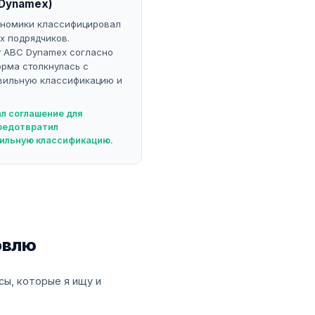
Dynamex)
ономики классифицировал
х подрядчиков.
т ABC Dynamex согласно
орма столкнулась с
авильную классификацию и
ал соглашение для
редотвратил
вильную классификацию.
овлю
сы, которые я ищу и