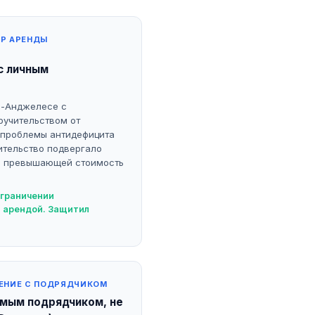
Р АРЕНДЫ
с личным
с-Анджелесе с
ручительством от
 проблемы антидефицита
ительство подвергало
и, превышающей стоимость
ограничении
 арендой. Защитил
ЕНИЕ С ПОДРЯДЧИКОМ
имым подрядчиком, не