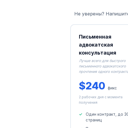
Не уверены? Напишите
Письменная
адвокатская
консультация
Лучше всего для быстрого
письменного адвокатского
прочтения одного контракт
$240
фикс
2 рабочих дня с момента
получения
Один контракт, до 3
страниц