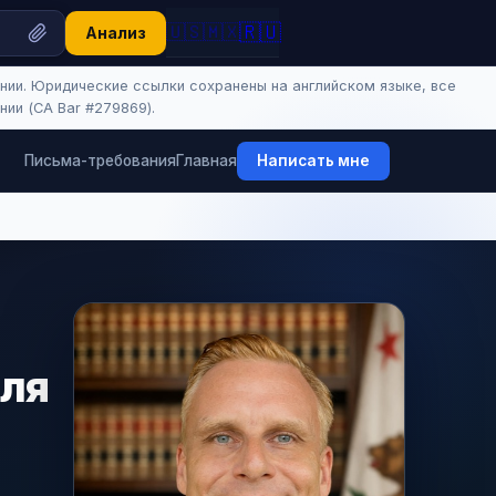
🇷🇺
🇺🇸
🇲🇽
Анализ
нии. Юридические ссылки сохранены на английском языке, все
ии (CA Bar #279869).
Письма-требования
Главная
Написать мне
для