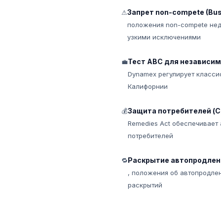
Запрет non-compete (Bus.
⚠
положения non-compete нед
узкими исключениями
Тест ABC для независи
💼
Dynamex регулирует класси
Калифорнии
Защита потребителей (C
💰
Remedies Act обеспечивает
потребителей
Раскрытие автопродления
🔁
, положения об автопродле
раскрытий