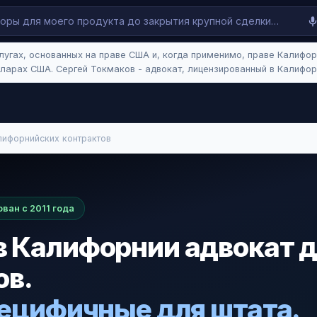
лугах, основанных на праве США и, когда применимо, праве Калифор
ларах США. Сергей Токмаков - адвокат, лицензированный в Калифорн
лифорнийских контрактов
ван с 2011 года
 Калифорнии адвокат 
ов.
пецифичные для штата.