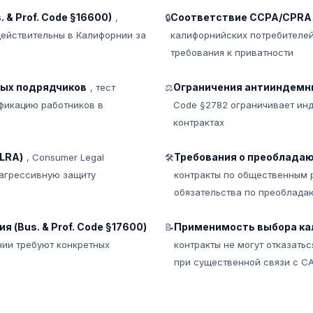
 & Prof. Code §16600)
Соответствие CCPA/CPRA 
,
🔒
ействительны в Калифорнии за
калифорнийских потребителей
требования к приватности
мых подрядчиков
Ограничения антииндемн
, тест
⚖
фикацию работников в
Code §2782 ограничивает инд
контрактах
LRA)
Требования о преобладаю
, Consumer Legal
🛠
 агрессивную защиту
контракты по общественным 
обязательства по преоблада
 (Bus. & Prof. Code §17600)
Применимость выбора ка
📝
нии требуют конкретных
контракты не могут отказать
при существенной связи с C