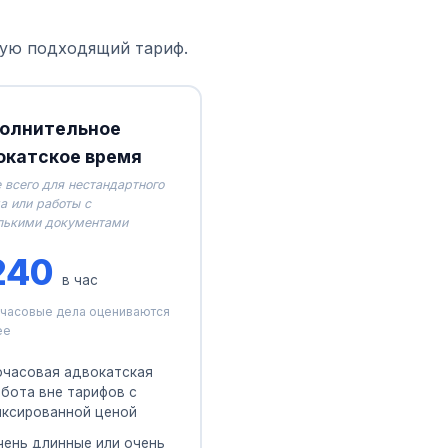
дую подходящий тариф.
олнительное
окатское время
 всего для нестандартного
а или работы с
лькими документами
240
в час
часовые дела оцениваются
ее
очасовая адвокатская
абота вне тарифов с
иксированной ценой
чень длинные или очень