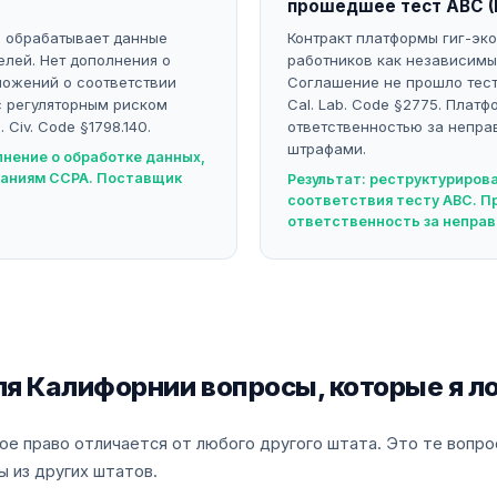
прошедшее тест ABC (
S обрабатывает данные
Контракт платформы гиг-эк
лей. Нет дополнения о
работников как независимы
ложений о соответствии
Соглашение не прошло тес
с регуляторным риском
Cal. Lab. Code §2775. Платф
Civ. Code §1798.140.
ответственностью за непр
штрафами.
лнение о обработке данных,
аниям CCPA. Поставщик
Результат: реструктуриров
соответствия тесту ABC. П
ответственность за непра
я Калифорнии вопросы, которые я л
е право отличается от любого другого штата. Это те вопро
 из других штатов.