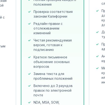
ская
с
положения
ой
П
Проверка соответствия
д
законам Калифорнии
й с
к
Редлайн-правки с
д
отслеживанием
Д
изменений
т
Чистая рекомендуемая
П
версия, готовая к
тым
а
подписанию
А
Краткое письменное
ю
объяснение основных
т
вопросов
М
к
Замена текста для
и
проблемных положений
и
Включено до 3 раундов
правок по электронной
почте
NDA, MSA, SOW,