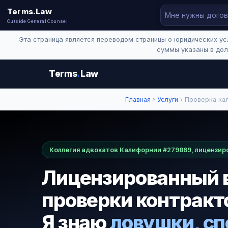
Terms.Law
Outside General Counsel
Эта страница является переводом страницы о юридических ус
суммы указаны в дол
Terms
.
Law
Главная
›
Услуги
› Проверка ка
Коллегия адвокатов Калифорнии #279869, лицензиро
Лицензированный в
проверки контракт
Я знаю
ловушки, с