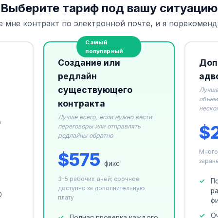
Выберите тариф под вашу ситуацию
 мне контракт по электронной почте, и я порекомен
Создание или
Доп
редлайн
адв
существующего
Лучше
объём
контракта
неско
Лучше всего, если нужно вести
а
$
переговоры или отправлять
редлайны обратно
Много
$575
заран
фикс
3-5 рабочих дней; срочное
П
доступно за дополнительную
р
0
плату
ф
О
Полная проверка каждого