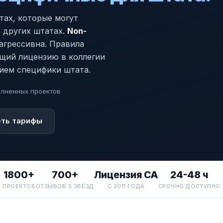
тах, которые могут
 других штатах.
Non-
агрессивна. Правила
ющий лицензию в коллегии
ием специфики штата.
олненных проектов
ть тарифы
1800+
700+
Лицензия CA
24-48 ч
ПРОЕКТОВ
ОТЗЫВОВ 5 ЗВЁЗД
С 2011 ГОДА
СРОЧНО ДОСТУПНО