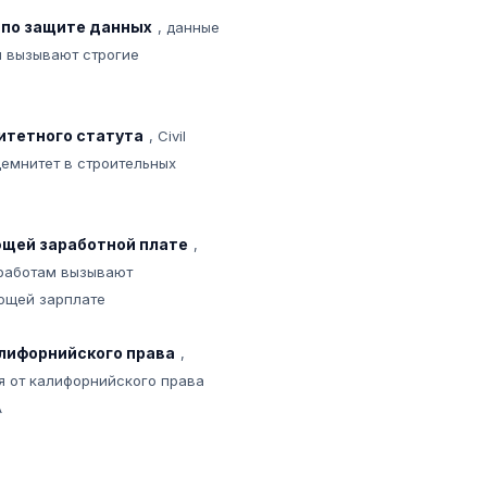
по защите данных
, данные
 вызывают строгие
итетного статута
, Civil
емнитет в строительных
щей заработной плате
,
работам вызывают
ющей зарплате
лифорнийского права
,
ся от калифорнийского права
A