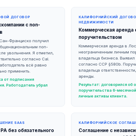
ОВОЙ ДОГОВОР
КАЛИФОРНИЙСКИЙ ДОГОВО
НЕДВИЖИМОСТИ
компании с non-
Коммерческая аренда 
в
поручительством
 Сан-Франциско получил
Коммерческая аренда в Ло
общенациональным non-
неограниченным личным по
ле увольнения. Я отметил,
владельца бизнеса. Выявил
твительно согласно Cal.
согласно CCP §580b. Поруч
 Работодатель всё равно
владельца ответственност
ьно применить.
аренды.
ка от подписания
Результат: договорился об 
ия. Работодатель убрал
поручительства 6-месячной
личные активы клиента.
ШЕНИЕ SAAS
КАЛИФОРНИЙСКОЕ СОГЛАШ
CPA без обязательного
Соглашение с независ