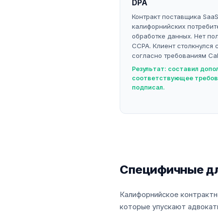
DPA
Контракт поставщика Saa
калифорнийских потребите
обработке данных. Нет по
CCPA. Клиент столкнулся 
согласно требованиям Cal. 
Результат: составил допо
соответствующее требов
подписал.
Специфичные дл
Калифорнийское контрактно
которые упускают адвокаты