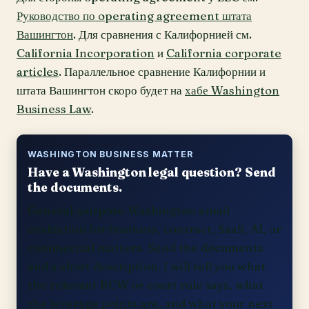
Руководство по operating agreement штата
Вашингтон
. Для сравнения с Калифорнией см.
California Incorporation
и
California corporate
articles
. Параллельное сравнение Калифорнии и
штата Вашингтон скоро будет на
хабе Washington
Business Law
.
WASHINGTON BUSINESS MATTER
Have a Washington legal question? Send
the documents.
General-purpose Washington email
evaluation for business, contract, SaaS, AI, or
commercial matters. Send the documents
and a short description. I will tell you what
the relevant RCW or court rule says, what
the leverage points are, and what your next