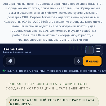
Эта страница является переводом страницы о праве штата Вашингтон
и юридических услугах, основанных на праве США. Юридические
ссылки сохранены на английском языке, все суммы указаны в
долларах США. Сергей Токмаков - адвокат, лицензированный в
Калифорнии (CA Bar #279869); его заявление о допуске к практике в
штате Вашингтон находится на рассмотрении, поэтому для
представительства, подачи документов в суд или судебных
разбирательств в Вашингтоне он координирует работу с
квалифицированным адвокатом штата Вашингтон.
🇺🇸
🇲🇽
🇷🇺
Terms.Law
☰
Внешний юрисконсульт
Анализ
Аналитик читает эту страницу: Руководство по созданию корпорации в ш
ГЛАВНАЯ
›
РЕСУРСЫ ПО ШТАТУ ВАШИНГТОН
›
СОЗДАНИЕ КОРПОРАЦИИ В ШТАТЕ ВАШИНГТОН
ОБРАЗОВАТЕЛЬНЫЙ РЕСУРС ПО ПРАВУ ШТАТА
ВАШИНГТОН