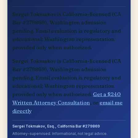
Sergei Tokmakov is California-licensed (CA
Bar #279869), Washington admission
pending. Email evaluation is regulatory and
educational; Washington representation
provided only when authorized.
Sergei Tokmakov is California-licensed (CA
Bar #279869), Washington admission
pending. Email evaluation is regulatory and
educational; Washington representation
provided only when authorized.
Get a $240
Written Attorney Consultation
, or
email me
directly
.
Sergei Tokmakov, Esq., California Bar #279869
Attorney-supervised. Informational, not legal advice.