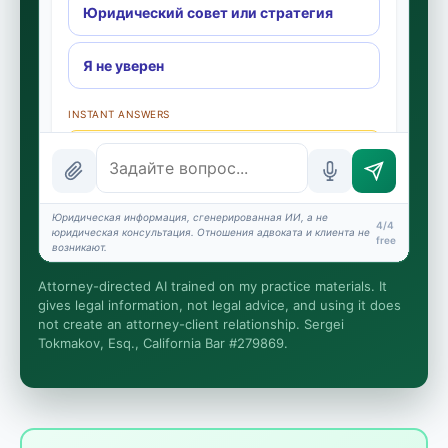
Юридический совет или стратегия
Я не уверен
INSTANT ANSWERS
What is the AI Legal Analyst?
How attorney review works
Юридическая информация, сгенерированная ИИ, а не
What does it cost?
4/4
юридическая консультация. Отношения адвоката и клиента не
free
возникают.
Is this legal advice?
Attorney-directed AI trained on my practice materials. It
More (1)
gives legal information, not legal advice, and using it does
not create an attorney-client relationship. Sergei
Tokmakov, Esq., California Bar #279869.
Я организую приём дела. Юридическую работу
выполняет Сергей. Это общая информация, а не
юридическая консультация, и отношения адвоката
и клиента не возникают, пока вы не наймёте
Сергея. Дела по Калифорнии.