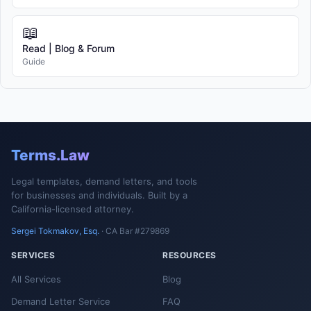
📖
Read | Blog & Forum
Guide
Terms.Law
Legal templates, demand letters, and tools
for businesses and individuals. Built by a
California-licensed attorney.
Sergei Tokmakov, Esq.
· CA Bar #279869
SERVICES
RESOURCES
All Services
Blog
Demand Letter Service
FAQ