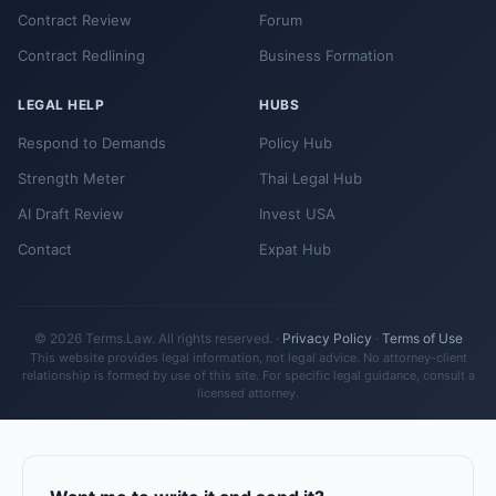
Contract Review
Forum
Contract Redlining
Business Formation
LEGAL HELP
HUBS
Respond to Demands
Policy Hub
Strength Meter
Thai Legal Hub
AI Draft Review
Invest USA
Contact
Expat Hub
© 2026 Terms.Law. All rights reserved. ·
Privacy Policy
·
Terms of Use
This website provides legal information, not legal advice. No attorney-client
relationship is formed by use of this site. For specific legal guidance, consult a
licensed attorney.