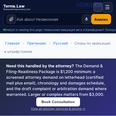
🇺🇸
🇲🇽
🇷🇺
Terms.Law
☰
Внешний юрисконсульт
Анализ
Analyst is reading this page: Незаконная эвакуация авто в Калифорнии? Оспор
Главная
›
Претензии
›
Русский
›
Споры по эвакуации
и штрафстоянке
Need this handled by the attorney?
The Demand &
Filing-Readiness Package is $1,200 minimum: a
screened attorney demand on letterhead (certified
mail plus email), chronology and damages schedule,
and the draft complaint or arbitration demand where
warranted. Larger or complex matters from $3,000.
Book Consultation
View all attorney services & pricing →