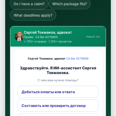
Do I have a claim?
Which package fits?
What deadlines apply?
Сергей Токмаков, адвокат
Новый чат
Приём · CA Bar #279869
⭐ 700+ отзывов · 1,700+ проектов
Сергей Токмаков, адвокат
·
CA Bar #279869
Здравствуйте. Я ИИ-ассистент Сергея
Токмакова.
С чем вам нужна помощь?
Добиться оплаты или ответа
Составить или проверить договор