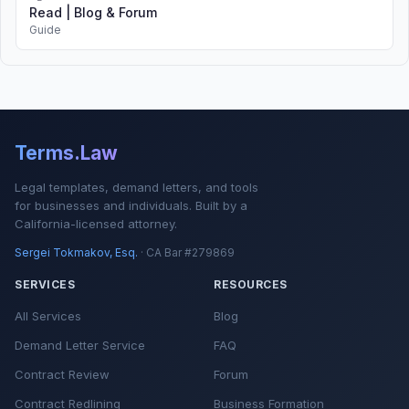
Read | Blog & Forum
Guide
Terms.Law
Legal templates, demand letters, and tools
for businesses and individuals. Built by a
California-licensed attorney.
Sergei Tokmakov, Esq.
· CA Bar #279869
SERVICES
RESOURCES
All Services
Blog
Demand Letter Service
FAQ
Contract Review
Forum
Contract Redlining
Business Formation