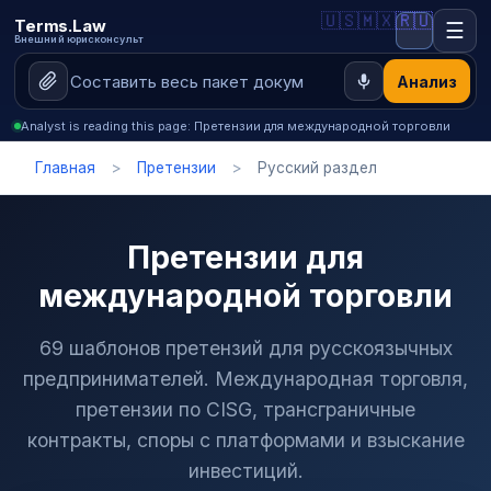
🇺🇸
🇲🇽
🇷🇺
Terms.Law
☰
Внешний юрисконсульт
Анализ
Analyst is reading this page: Претензии для международной торговли
Главная
>
Претензии
>
Русский раздел
Претензии для
международной торговли
69 шаблонов претензий для русскоязычных
предпринимателей. Международная торговля,
претензии по CISG, трансграничные
контракты, споры с платформами и взыскание
инвестиций.