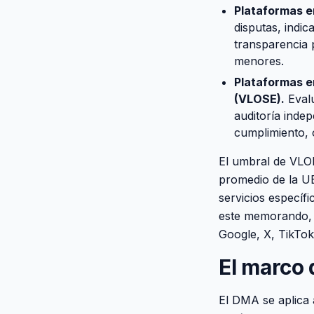
Plataformas en
disputas, indi
transparencia 
menores.
Plataformas e
(VLOSE).
Evalu
auditoría inde
cumplimiento, o
El umbral de VLO
promedio de la UE
servicios específ
este memorando, l
Google, X, TikTok
El marco
El DMA se aplica 