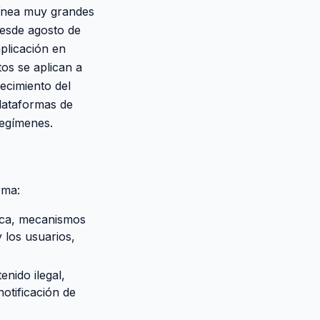
línea muy grandes
desde agosto de
plicación en
os se aplican a
ecimiento del
plataformas de
regímenes.
rma:
ica, mecanismos
 los usuarios,
nido ilegal,
otificación de