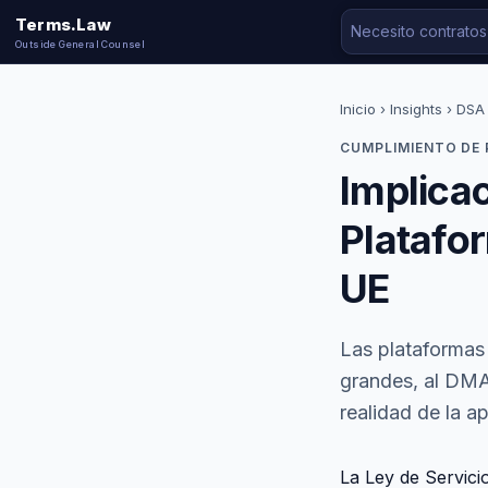
Terms.Law
Outside General Counsel
Inicio
›
Insights
› DSA 
CUMPLIMIENTO DE
Implica
Platafo
UE
Las plataformas 
grandes, al DMA.
realidad de la a
La Ley de Servici