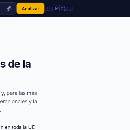
🇲🇽
🇺🇸
🇷🇺
Analizar
s de la
 y, para las más
eracionales y la
.
ón en toda la UE