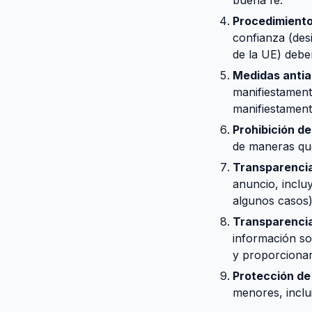
buena fe.
Procedimiento
confianza (des
de la UE) deben
Medidas antia
manifiestament
manifiestament
Prohibición d
de maneras que
Transparencia 
anuncio, inclu
algunos casos)
Transparencia
información so
y proporcionar
Protección de
menores, inclui