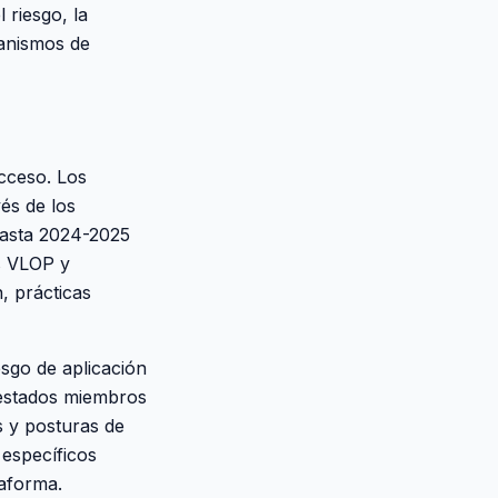
 riesgo, la
canismos de
acceso. Los
és de los
 hasta 2024-2025
as VLOP y
, prácticas
sgo de aplicación
s estados miembros
s y posturas de
 específicos
taforma.