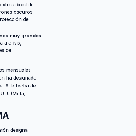
xtrajudicial de
trones oscuros,
protección de
ínea muy grandes
 a crisis,
es de
vos mensuales
ión ha designado
e. A la fecha de
.UU. (Meta,
MA
sión designa