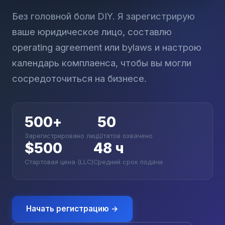
Без головной боли DIY. Я зарегистрирую
ваше юридическое лицо, составлю
operating agreement или bylaws и настрою
календарь комплаенса, чтобы вы могли
сосредоточиться на бизнесе.
500
+
50
Зарегистрировано лиц
Штатов охвачено
$500
48 ч
Стартовая цена (LLC)
Средний срок подачи
Начать регистрацию →