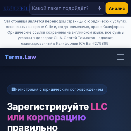
🇷🇺
🇺🇸
🇲🇽
Анализ
Эта страница является переводом страницы о юридических услугах,
основанных на праве США и, когда применимо, праве Калифорнии.
🏠 Главная
Юридические ссылки сохранены на английском языке, все суммы
указаны в долларах США. Сергей Токмаков - адвокат,
лицензированный в Калифорнии (CA Bar #279869).
📝 Демандные письма
Terms.Law
📋 Контракты
🏢 Регистрация бизнеса
🏢
Регистрация с юридическим сопровождением
📰 Блог
Зарегистрируйте
LLC
или корпорацию
правильно