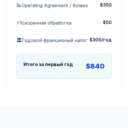
$350
📝
Operating Agreement / Bylaws
$50
⚡
Ускоренная обработка
$300/год
🏛️
Годовой франшизный налог
Итого за первый год
$840